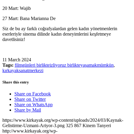
20 Mart: Wajib
27 Mart: Bana Marianna De
Siz de bu ay farklı coğrafyalardan gelen kadın yönetmenlerin
eserleriyle sinema dilinde kadın deneyimlerini keşfetmeye
davetlisiniz!
11 March 2024
Tags:
filmgünleri birlikteizliyoruz birlikteyaşamakmümkün
,
kırkayaksanatmerkezi
Share this entry
Share on Facebook
Share on Twitter
Share on WhatsApp
Share by Mail
https://www.kirkayak.org/wp-content/uploads/2024/03/Kaynak-
Gelistirme-Uzmani-Ariyor-3.png
325
867
Kinem Tanyeri
http://www.kirkayak.org/wp-