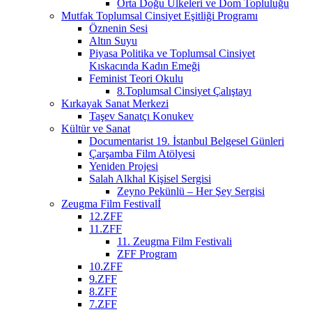
Orta Doğu Ülkeleri ve Dom Topluluğu
Mutfak Toplumsal Cinsiyet Eşitliği Programı
Öznenin Sesi
Altın Suyu
Piyasa Politika ve Toplumsal Cinsiyet
Kıskacında Kadın Emeği
Feminist Teori Okulu
8.Toplumsal Cinsiyet Çalıştayı
Kırkayak Sanat Merkezi
Taşev Sanatçı Konukev
Kültür ve Sanat
Documentarist 19. İstanbul Belgesel Günleri
Çarşamba Film Atölyesi
Yeniden Projesi
Salah Alkhal Kişisel Sergisi
Zeyno Pekünlü – Her Şey Sergisi
Zeugma Film Festivalİ
12.ZFF
11.ZFF
11. Zeugma Film Festivali
ZFF Program
10.ZFF
9.ZFF
8.ZFF
7.ZFF