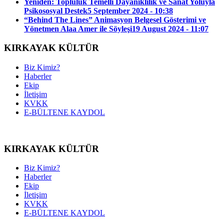
Yeniden: Topluluk Temelli Dayanıklılık ve Sanat Yoluyla
Psikososyal Destek
5 September 2024 - 10:38
“Behind The Lines” Animasyon Belgesel Gösterimi ve
Yönetmen Alaa Amer ile Söyleşi
19 August 2024 - 11:07
KIRKAYAK KÜLTÜR
Biz Kimiz?
Haberler
Ekip
İletişim
KVKK
E-BÜLTENE KAYDOL
KIRKAYAK KÜLTÜR
Biz Kimiz?
Haberler
Ekip
İletişim
KVKK
E-BÜLTENE KAYDOL