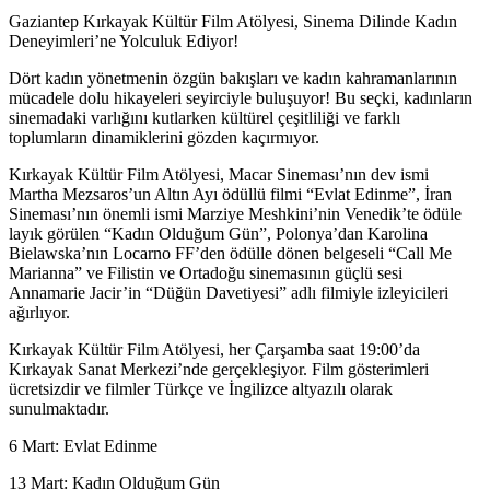
Gaziantep Kırkayak Kültür Film Atölyesi, Sinema Dilinde Kadın
Deneyimleri’ne Yolculuk Ediyor!
Dört kadın yönetmenin özgün bakışları ve kadın kahramanlarının
mücadele dolu hikayeleri seyirciyle buluşuyor! Bu seçki, kadınların
sinemadaki varlığını kutlarken kültürel çeşitliliği ve farklı
toplumların dinamiklerini gözden kaçırmıyor.
Kırkayak Kültür Film Atölyesi, Macar Sineması’nın dev ismi
Martha Mezsaros’un Altın Ayı ödüllü filmi “Evlat Edinme”, İran
Sineması’nın önemli ismi Marziye Meshkini’nin Venedik’te ödüle
layık görülen “Kadın Olduğum Gün”, Polonya’dan Karolina
Bielawska’nın Locarno FF’den ödülle dönen belgeseli “Call Me
Marianna” ve Filistin ve Ortadoğu sinemasının güçlü sesi
Annamarie Jacir’in “Düğün Davetiyesi” adlı filmiyle izleyicileri
ağırlıyor.
Kırkayak Kültür Film Atölyesi, her Çarşamba saat 19:00’da
Kırkayak Sanat Merkezi’nde gerçekleşiyor. Film gösterimleri
ücretsizdir ve filmler Türkçe ve İngilizce altyazılı olarak
sunulmaktadır.
6 Mart: Evlat Edinme
13 Mart: Kadın Olduğum Gün