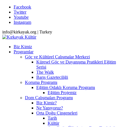
Facebook
Twitter
Youtube
Instagram
info@kirkayak.org | Turkey
Biz Kimiz
Programlar
Göç ve Kültürel Çalışmalar Merkezi
Küresel Göç ve Dayanışma Pratikleri Eğitim
Serisi
The Walk
Barış Gazeteciliği
Koruma Programı
Eğitim Odaklı Koruma Programı
Eğitim Projemiz
Dom Çalışmaları Programı
Biz Kimiz?
Ne Yapıyoruz?
Orta Doğu Çingeneleri
Tarih
Kültür