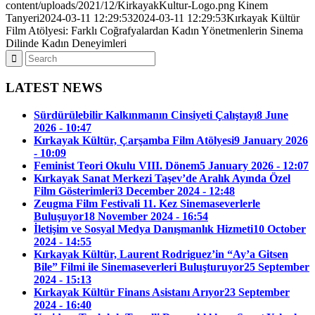
content/uploads/2021/12/KirkayakKultur-Logo.png
Kinem
Tanyeri
2024-03-11 12:29:53
2024-03-11 12:29:53
Kırkayak Kültür
Film Atölyesi: Farklı Coğrafyalardan Kadın Yönetmenlerin Sinema
Dilinde Kadın Deneyimleri
LATEST NEWS
Sürdürülebilir Kalkınmanın Cinsiyeti Çalıştayı
8 June
2026 - 10:47
Kırkayak Kültür, Çarşamba Film Atölyesi
9 January 2026
- 10:09
Feminist Teori Okulu VIII. Dönem
5 January 2026 - 12:07
Kırkayak Sanat Merkezi Taşev’de Aralık Ayında Özel
Film Gösterimleri
3 December 2024 - 12:48
Zeugma Film Festivali 11. Kez Sinemaseverlerle
Buluşuyor
18 November 2024 - 16:54
İletişim ve Sosyal Medya Danışmanlık Hizmeti
10 October
2024 - 14:55
Kırkayak Kültür, Laurent Rodriguez’in “Ay’a Gitsen
Bile” Filmi ile Sinemaseverleri Buluşturuyor
25 September
2024 - 15:13
Kırkayak Kültür Finans Asistanı Arıyor
23 September
2024 - 16:40