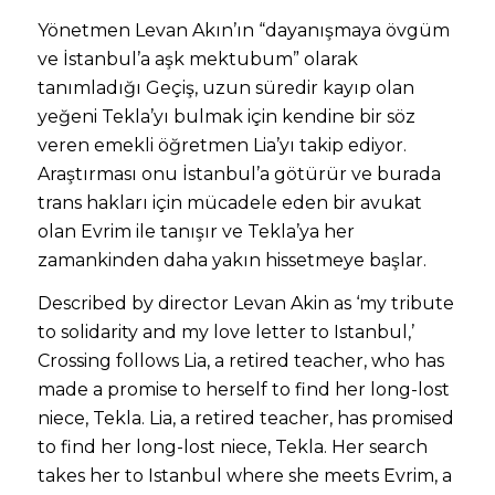
Yönetmen Levan Akın’ın “dayanışmaya övgüm
ve İstanbul’a aşk mektubum” olarak
tanımladığı Geçiş, uzun süredir kayıp olan
yeğeni Tekla’yı bulmak için kendine bir söz
veren emekli öğretmen Lia’yı takip ediyor.
Araştırması onu İstanbul’a götürür ve burada
trans hakları için mücadele eden bir avukat
olan Evrim ile tanışır ve Tekla’ya her
zamankinden daha yakın hissetmeye başlar.
Described by director Levan Akin as ‘my tribute
to solidarity and my love letter to Istanbul,’
Crossing follows Lia, a retired teacher, who has
made a promise to herself to find her long-lost
niece, Tekla. Lia, a retired teacher, has promised
to find her long-lost niece, Tekla. Her search
takes her to Istanbul where she meets Evrim, a